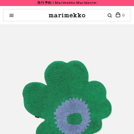
先行予約 | Marimekko Maridenim
0