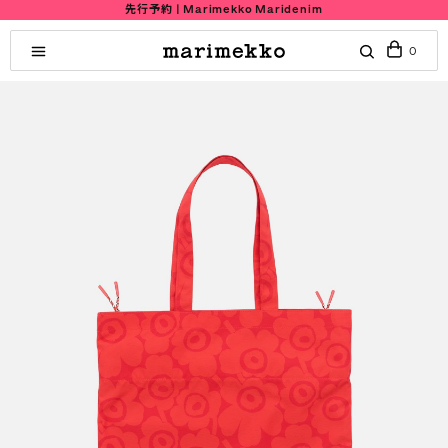
先行予約 | Marimekko Maridenim
0