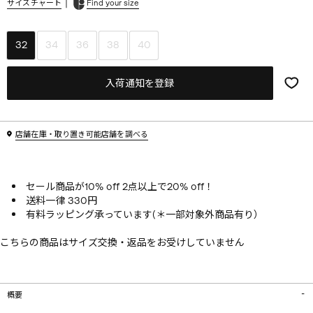
|
サイズチャート
Find your size
32
34
36
38
40
入荷通知を登録
店舗在庫・取り置き可能店舗を調べる
セール商品が10% off 2点以上で20% off！
送料一律 330円
有料ラッピング承っています(＊一部対象外商品有り）
こちらの商品はサイズ交換・返品をお受けしていません
概要