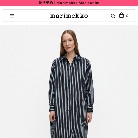
先行予約 | Marimekko Maridenim
0