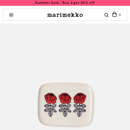
Summer Sale｜Buy 2 get 20% off
0