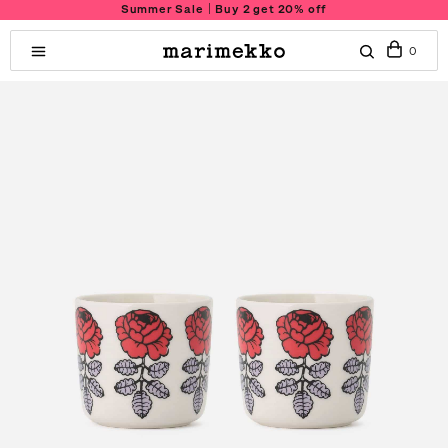
Summer Sale｜Buy 2 get 20% off
0