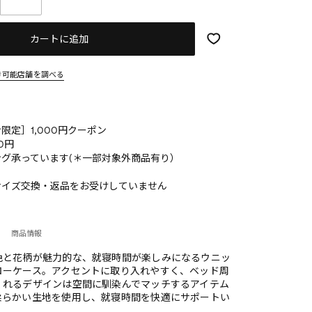
カートに追加
き可能店舗を調べる
限定］1,000円クーポン
0円
グ承っています(＊一部対象外商品有り）
サイズ交換・返品をお受けしていません
商品情報
色と花柄が魅力的な、就寝時間が楽しみになるウニッ
ローケース。アクセントに取り入れやすく、ベッド周
くれるデザインは空間に馴染んでマッチするアイテム
柔らかい生地を使用し、就寝時間を快適にサポートい