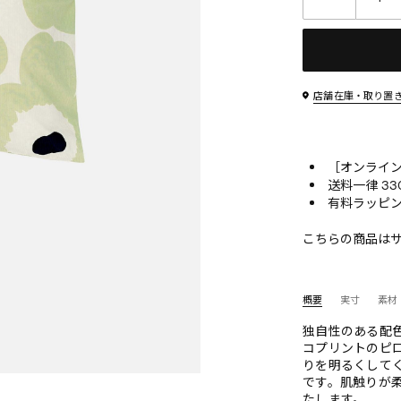
店舗在庫・取り置
［オンライン
送料一律 33
有料ラッピン
こちらの商品は
概要
実寸
素材
独自性のある配
コプリントのピ
りを明るくして
です。肌触りが
たします。