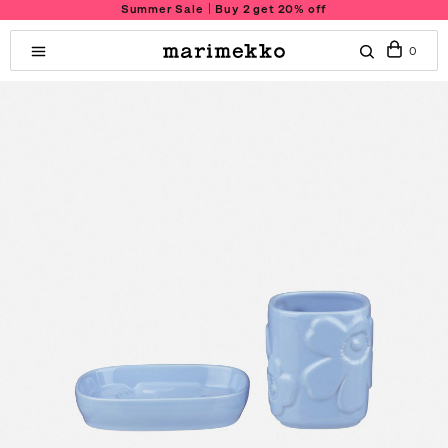
Summer Sale｜Buy 2 get 20% off
0