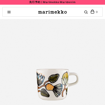
先行予約 | Marimekko Maridenim
0