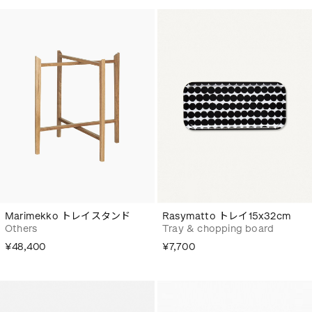
Marimekko トレイスタンド
Rasymatto トレイ15x32cm
Others
Tray & chopping board
¥48,400
¥7,700