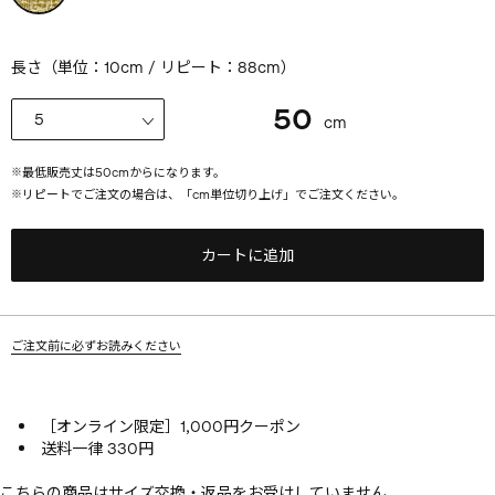
長さ（単位：10cm / リピート：88cm）
50
cm
※
最低販売丈は
50
cmからになります。
※
リピートでご注文の場合は、「cm単位切り上げ」でご注文ください。
カートに追加
ご注文前に必ずお読みください
［オンライン限定］1,000円クーポン
送料一律 330円
こちらの商品はサイズ交換・返品をお受けしていません