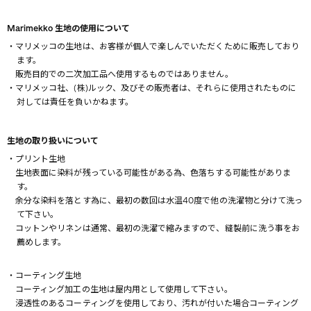
Marimekko 生地の使用について
・マリメッコの生地は、お客様が個人で楽しんでいただくために販売しており
ます。
販売目的での二次加工品へ使用するものではありません。
・マリメッコ社、(株)ルック、及びその販売者は、それらに使用されたものに
対しては責任を負いかねます。
生地の取り扱いについて
・プリント生地
生地表面に染料が残っている可能性がある為、色落ちする可能性がありま
す。
余分な染料を落とす為に、最初の数回は水温40度で他の洗濯物と分けて洗っ
て下さい。
コットンやリネンは通常、最初の洗濯で縮みますので、縫製前に洗う事をお
薦めします。
・コーティング生地
コーティング加工の生地は屋内用として使用して下さい。
浸透性のあるコーティングを使用しており、汚れが付いた場合コーティング