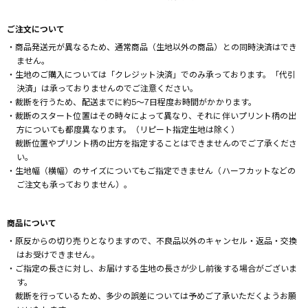
ご注文について
・商品発送元が異なるため、通常商品（生地以外の商品）との同時決済はでき
ません。
・生地のご購入については「クレジット決済」でのみ承っております。「代引
決済」は承っておりませんのでご注意ください。
・裁断を行うため、配送までに約5～7日程度お時間がかかります。
・裁断のスタート位置はその時々によって異なり、それに伴いプリント柄の出
方についても都度異なります。（リピート指定生地は除く）
裁断位置やプリント柄の出方を指定することはできませんのでご了承くださ
い。
・生地幅（横幅）のサイズについてもご指定できません（ハーフカットなどの
ご注文も承っておりません）。
商品について
・原反からの切り売りとなりますので、不良品以外のキャンセル・返品・交換
はお受けできません。
・ご指定の長さに対し、お届けする生地の長さが少し前後する場合がございま
す。
裁断を行っているため、多少の誤差については予めご了承いただくようお願