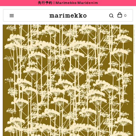
先行予約 | Marimekko Maridenim
0