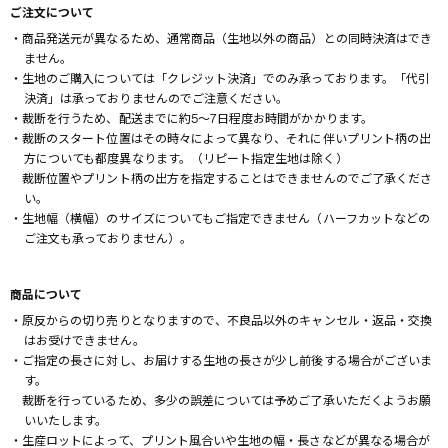
ご注文について
・商品発送元が異なるため、通常商品（生地以外の商品）との同時決済はでき
ません。
・生地のご購入については「クレジット決済」でのみ承っております。「代引
決済」は承っておりませんのでご注意ください。
・裁断を行うため、配送までに約5～7日程度お時間がかかります。
・裁断のスタート位置はその時々によって異なり、それに伴いプリント柄の出
方についても都度異なります。（リピート指定生地は除く）
裁断位置やプリント柄の出方を指定することはできませんのでご了承くださ
い。
・生地幅（横幅）のサイズについてもご指定できません（ハーフカットなどの
ご注文も承っておりません）。
商品について
・原反からの切り売りとなりますので、不良品以外のキャンセル・返品・交換
はお受けできません。
・ご指定の長さに対し、お届けする生地の長さが少し前後する場合がございま
す。
裁断を行っているため、多少の誤差については予めご了承いただくようお願
いいたします。
・生産ロットによって、プリント風合いや生地の幅・長さなどが異なる場合が