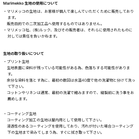
Marimekko 生地の使用について
・マリメッコの生地は、お客様が個人で楽しんでいただくために販売しており
ます。
販売目的での二次加工品へ使用するものではありません。
・マリメッコ社、(株)ルック、及びその販売者は、それらに使用されたものに
対しては責任を負いかねます。
生地の取り扱いについて
・プリント生地
生地表面に染料が残っている可能性がある為、色落ちする可能性がありま
す。
余分な染料を落とす為に、最初の数回は水温40度で他の洗濯物と分けて洗っ
て下さい。
コットンやリネンは通常、最初の洗濯で縮みますので、縫製前に洗う事をお
薦めします。
・コーティング生地
コーティング加工の生地は屋内用として使用して下さい。
浸透性のあるコーティングを使用しており、汚れが付いた場合コーティング
下の生地まで染みてしまう為、すぐに拭き取って下さい。