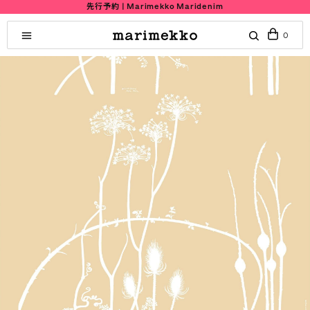
先行予約 | Marimekko Maridenim
0