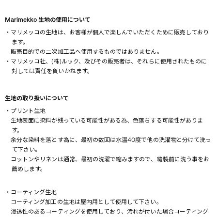
Marimekko 生地の使用について
・マリメッコの生地は、お客様が個人で楽しんでいただくために販売しており
ます。
販売目的での二次加工品へ使用するものではありません。
・マリメッコ社、(株)ルック、及びその販売者は、それらに使用されたものに
対しては責任を負いかねます。
生地の取り扱いについて
・プリント生地
生地表面に染料が残っている可能性がある為、色落ちする可能性がありま
す。
余分な染料を落とす為に、最初の数回は水温40度で他の洗濯物と分けて洗っ
て下さい。
コットンやリネンは通常、最初の洗濯で縮みますので、縫製前に洗う事をお
薦めします。
・コーティング生地
コーティング加工の生地は屋内用として使用して下さい。
浸透性のあるコーティングを使用しており、汚れが付いた場合コーティング