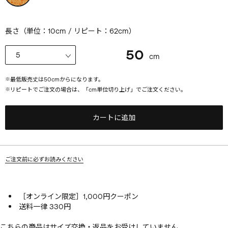
長さ（単位：10cm / リピート：62cm）
50
cm
※
最低販売丈は
50
cmからになります。
※
リピートでご注文の場合は、「cm単位切り上げ」でご注文ください。
カートに追加
ご注文前に必ずお読みください
［オンライン限定］1,000円クーポン
送料一律 330円
こちらの商品はサイズ交換・返品をお受けしていません