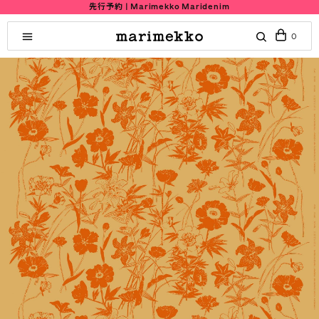
先行予約 | Marimekko Maridenim
0