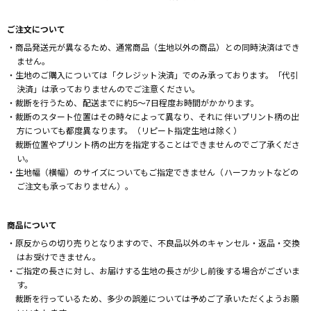
ご注文について
・商品発送元が異なるため、通常商品（生地以外の商品）との同時決済はでき
ません。
・生地のご購入については「クレジット決済」でのみ承っております。「代引
決済」は承っておりませんのでご注意ください。
・裁断を行うため、配送までに約5～7日程度お時間がかかります。
・裁断のスタート位置はその時々によって異なり、それに伴いプリント柄の出
方についても都度異なります。（リピート指定生地は除く）
裁断位置やプリント柄の出方を指定することはできませんのでご了承くださ
い。
・生地幅（横幅）のサイズについてもご指定できません（ハーフカットなどの
ご注文も承っておりません）。
商品について
・原反からの切り売りとなりますので、不良品以外のキャンセル・返品・交換
はお受けできません。
・ご指定の長さに対し、お届けする生地の長さが少し前後する場合がございま
す。
裁断を行っているため、多少の誤差については予めご了承いただくようお願