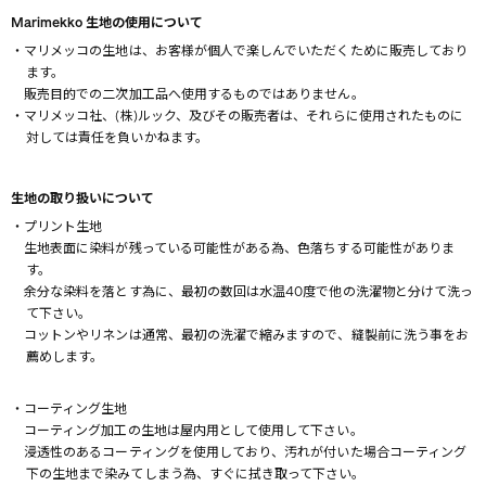
Marimekko 生地の使用について
・マリメッコの生地は、お客様が個人で楽しんでいただくために販売しており
ます。
販売目的での二次加工品へ使用するものではありません。
・マリメッコ社、(株)ルック、及びその販売者は、それらに使用されたものに
対しては責任を負いかねます。
生地の取り扱いについて
・プリント生地
生地表面に染料が残っている可能性がある為、色落ちする可能性がありま
す。
余分な染料を落とす為に、最初の数回は水温40度で他の洗濯物と分けて洗っ
て下さい。
コットンやリネンは通常、最初の洗濯で縮みますので、縫製前に洗う事をお
薦めします。
・コーティング生地
コーティング加工の生地は屋内用として使用して下さい。
浸透性のあるコーティングを使用しており、汚れが付いた場合コーティング
下の生地まで染みてしまう為、すぐに拭き取って下さい。