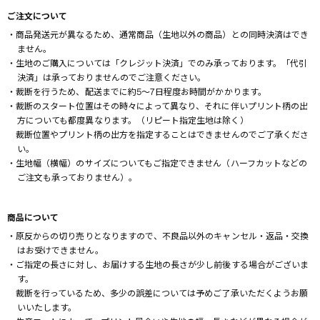
ご注文について
・商品発送元が異なるため、通常商品（生地以外の商品）との同時決済はでき
ません。
・生地のご購入については「クレジット決済」でのみ承っております。「代引
決済」は承っておりませんのでご注意ください。
・裁断を行うため、配送までに約5～7日程度お時間がかかります。
・裁断のスタート位置はその時々によって異なり、それに伴いプリント柄の出
方についても都度異なります。（リピート指定生地は除く）
裁断位置やプリント柄の出方を指定することはできませんのでご了承くださ
い。
・生地幅（横幅）のサイズについてもご指定できません（ハーフカットなどの
ご注文も承っておりません）。
商品について
・原反からの切り売りとなりますので、不良品以外のキャンセル・返品・交換
はお受けできません。
・ご指定の長さに対し、お届けする生地の長さが少し前後する場合がございま
す。
裁断を行っているため、多少の誤差については予めご了承いただくようお願
いいたします。