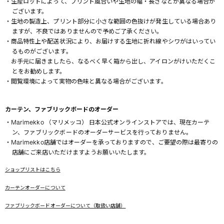
・生産ロットによって、プリント風合いや生地の幅・長さなどが異なる場合が
ございます。
・生地の製造上、プリント部分に小さな範囲の色抜けが発生している場合あり
ますが、不良ではありませんので予めご了承ください。
・商品特性上や配送状況により、お届けする生地に折れ線やシワがはいってい
るものがございます。
お手元に届きましたら、なるべく早く箱から出し、アイロンがけいただくこ
とをお勧めします。
・閲覧環境によって実物の色味と異なる場合がございます。
カーテン、ファブリックボードのオーダー
・Marimekko （マリメッコ） 日本公式オンラインストアでは、現在カーテ
ン、ファブリックボードのオーダーサービスを行っておりません。
・Marimekko店舗ではオーダーを承っておりますので、ご要望の際は最寄りの
店舗にご来店いただけますようお願いいたします。
ショップリストはこちら
カーテンオーダーについて
ファブリックボードオーダーについて（取扱い店舗）