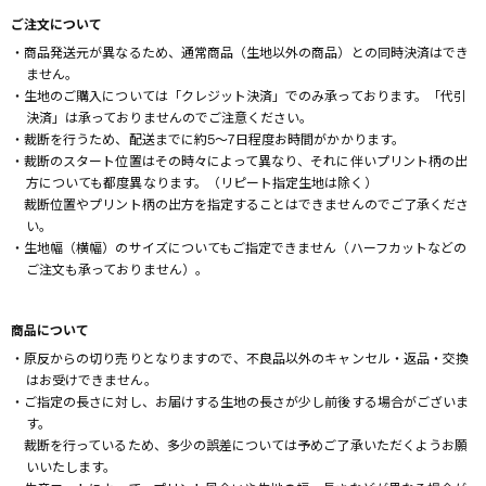
ご注文について
・商品発送元が異なるため、通常商品（生地以外の商品）との同時決済はでき
ません。
・生地のご購入については「クレジット決済」でのみ承っております。「代引
決済」は承っておりませんのでご注意ください。
・裁断を行うため、配送までに約5～7日程度お時間がかかります。
・裁断のスタート位置はその時々によって異なり、それに伴いプリント柄の出
方についても都度異なります。（リピート指定生地は除く）
裁断位置やプリント柄の出方を指定することはできませんのでご了承くださ
い。
・生地幅（横幅）のサイズについてもご指定できません（ハーフカットなどの
ご注文も承っておりません）。
商品について
・原反からの切り売りとなりますので、不良品以外のキャンセル・返品・交換
はお受けできません。
・ご指定の長さに対し、お届けする生地の長さが少し前後する場合がございま
す。
裁断を行っているため、多少の誤差については予めご了承いただくようお願
いいたします。