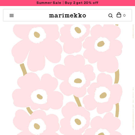
Summer Sale｜Buy 2 get 20% off
0