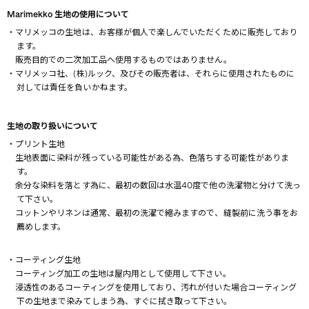
Marimekko 生地の使用について
・マリメッコの生地は、お客様が個人で楽しんでいただくために販売しており
ます。
販売目的での二次加工品へ使用するものではありません。
・マリメッコ社、(株)ルック、及びその販売者は、それらに使用されたものに
対しては責任を負いかねます。
生地の取り扱いについて
・プリント生地
生地表面に染料が残っている可能性がある為、色落ちする可能性がありま
す。
余分な染料を落とす為に、最初の数回は水温40度で他の洗濯物と分けて洗っ
て下さい。
コットンやリネンは通常、最初の洗濯で縮みますので、縫製前に洗う事をお
薦めします。
・コーティング生地
コーティング加工の生地は屋内用として使用して下さい。
浸透性のあるコーティングを使用しており、汚れが付いた場合コーティング
下の生地まで染みてしまう為、すぐに拭き取って下さい。