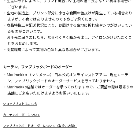
・生産ロットによって、プリント風合いや生地の幅・長さなどが異なる場合が
ございます。
・生地の製造上、プリント部分に小さな範囲の色抜けが発生している場合あり
ますが、不良ではありませんので予めご了承ください。
・商品特性上や配送状況により、お届けする生地に折れ線やシワがはいってい
るものがございます。
お手元に届きましたら、なるべく早く箱から出し、アイロンがけいただくこ
とをお勧めします。
・閲覧環境によって実物の色味と異なる場合がございます。
カーテン、ファブリックボードのオーダー
・Marimekko （マリメッコ） 日本公式オンラインストアでは、現在カーテ
ン、ファブリックボードのオーダーサービスを行っておりません。
・Marimekko店舗ではオーダーを承っておりますので、ご要望の際は最寄りの
店舗にご来店いただけますようお願いいたします。
ショップリストはこちら
カーテンオーダーについて
ファブリックボードオーダーについて（取扱い店舗）