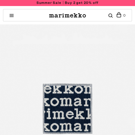
Summer Sale｜Buy 2 get 20% off
0