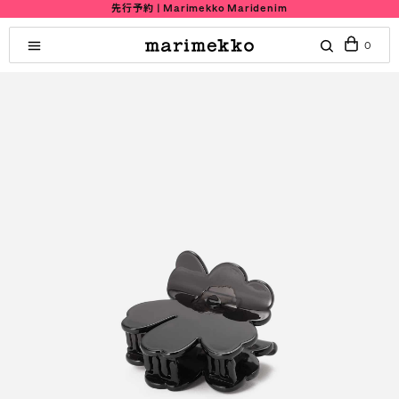
先行予約 | Marimekko Maridenim
0