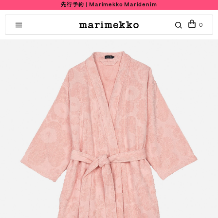
先行予約 | Marimekko Maridenim
0