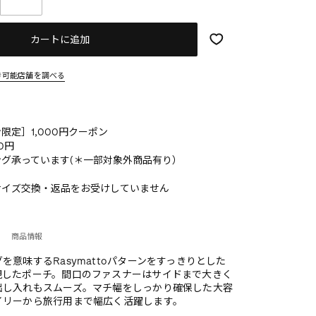
カートに追加
き可能店舗を調べる
限定］1,000円クーポン
0円
グ承っています(＊一部対象外商品有り）
サイズ交換・返品をお受けしていません
商品情報
を意味するRasymattoパターンをすっきりとした
現したポーチ。間口のファスナーはサイドまで大きく
出し入れもスムーズ。マチ幅をしっかり確保した大容
イリーから旅行用まで幅広く活躍します。