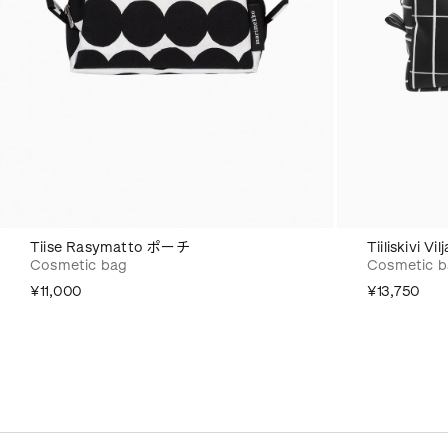
Tiise Rasymatto ポーチ
Tiiliskivi V
Cosmetic bag
Cosmetic 
¥11,000
¥13,750