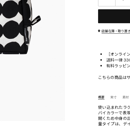
店舗在庫・取り置
［オンライン
送料一律 33
有料ラッピン
こちらの商品は
概要
実寸
素材
使い込まれたラグ
バイカラーで表
開くため中身の
量タイプは、デ