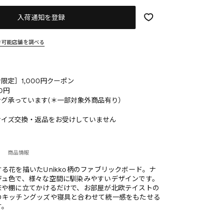
入荷通知を登録
き可能店舗を調べる
限定］1,000円クーポン
0円
グ承っています(＊一部対象外商品有り）
サイズ交換・返品をお受けしていません
商品情報
る花を描いたUnikko柄のファブリックボード。ナ
ジュ色で、様々な空間に馴染みやすいデザインです。
床や棚に立てかけるだけで、お部屋が北欧テイストの
のキッチングッズや寝具と合わせて統一感をもたせる
す。