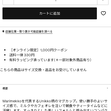
カートに追加
店舗在庫・取り置き可能店舗を調べる
［オンライン限定］1,000円クーポン
送料一律 330円
有料ラッピング承っています(＊一部対象外商品有り）
こちらの商品はサイズ交換・返品をお受けしていません
概要
Marimekkoを代表するUnikko柄のマグカップ。使い勝手のよいサ
イズ感で、ミルクやカフェオレを注いで朝食やティータイムなどに
活躍します。すっきりとした美しいフォルムと掴みやすいコンパク