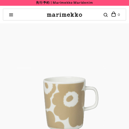
先行予約 | Marimekko Maridenim
0