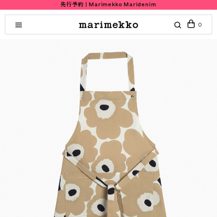
先行予約 | Marimekko Maridenim
0