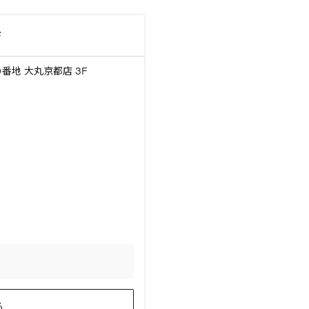
店
地 大丸京都店 3F
る