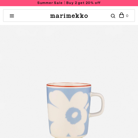
Summer Sale｜Buy 2 get 20% off
0