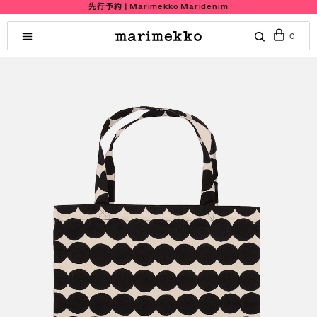
先行予約 | Marimekko Maridenim
0