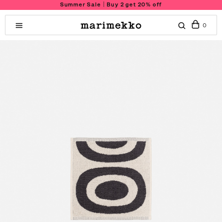
Summer Sale｜Buy 2 get 20% off
0