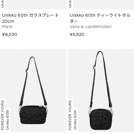
Unikko 60th ガラスプレート
Unikko 60th ティーライトホル
20cm
ダー
Plate
Vase & candleholder
¥8,030
¥6,820
FOREVER YOURS
FOREVER YOURS
Unikko 60th
Unikko 60th