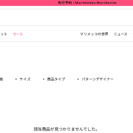
先行予約 | Marimekko Maridenim
レット
セール
マリメッコの世界
ニュース
格
サイズ
商品タイプ
パターンデザイナー
該当商品が見つかりませんでした。