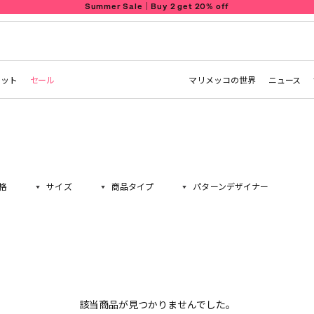
Summer Sale｜Buy 2 get 20% off
レット
セール
マリメッコの世界
ニュース
格
サイズ
商品タイプ
パターンデザイナー
該当商品が見つかりませんでした。