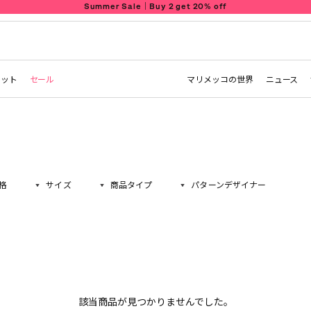
Summer Sale｜Buy 2 get 20% off
レット
セール
マリメッコの世界
ニュース
格
サイズ
商品タイプ
パターンデザイナー
該当商品が見つかりませんでした。