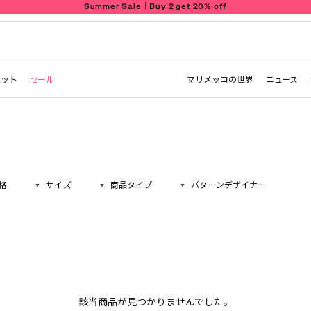
Summer Sale｜Buy 2 get 20% off
レット
セール
マリメッコの世界
ニュース
格
サイズ
商品タイプ
パターンデザイナー
該当商品が見つかりませんでした。