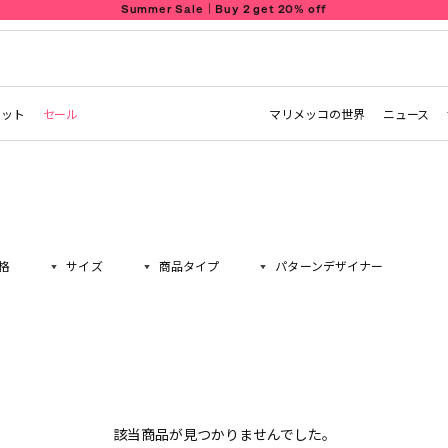
Summer Sale｜Buy 2 get 20% off
レット
セール
マリメッコの世界
ニュース
格
サイズ
商品タイプ
パターンデザイナー
該当商品が見つかりませんでした。