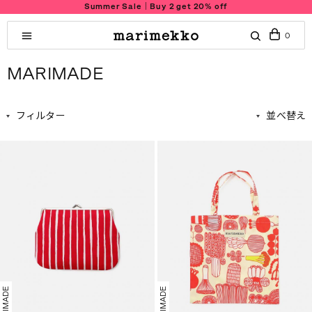
Summer Sale｜Buy 2 get 20% off
0
MARIMADE
フィルター
並べ替え
MARIMADE
MARIMADE