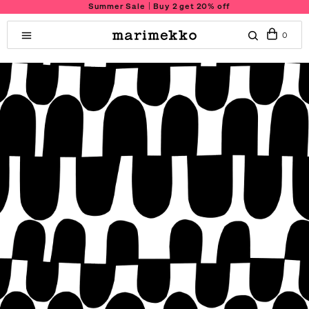
Summer Sale｜Buy 2 get 20% off
0