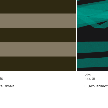
a
Vire
8年
1997年
ka Rimala
Fujiwo Ishimo