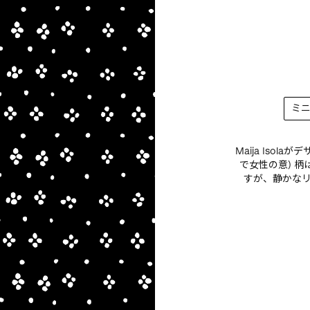
ミ
Maija Isol
で女性の意) 
すが、静かな