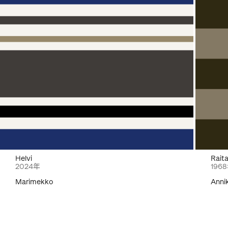
Helvi
Rait
2024年
196
Marimekko
Anni