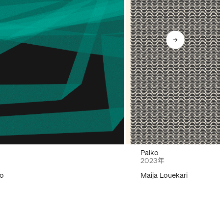
Palko
2023年
to
Maija Louekari