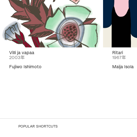
Villi ja vapaa
Ritari
2003年
1967年
Fujiwo Ishimoto
Maija Isola
POPULAR SHORTCUTS