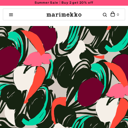
Summer Sale｜Buy 2 get 20% off
0