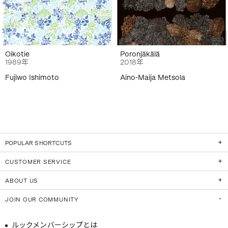
Oikotie
Poronjäkälä
1989年
2018年
Fujiwo Ishimoto
Aino-Maija Metsola
POPULAR SHORTCUTS
CUSTOMER SERVICE
ABOUT US
JOIN OUR COMMUNITY
ルックメンバーシップとは