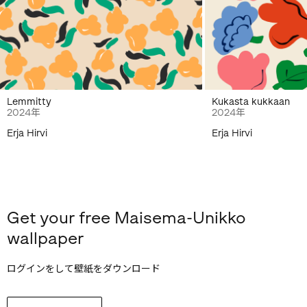
Lemmitty
Kukasta kukkaan
2024年
2024年
Erja Hirvi
Erja Hirvi
Get your free Maisema-Unikko
wallpaper
ログインをして壁紙をダウンロード