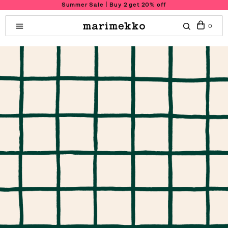
Summer Sale｜Buy 2 get 20% off
0