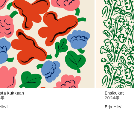
sta kukkaan
Ensikukat
4年
2024年
Hirvi
Erja Hirvi