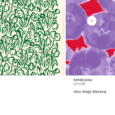
Kehäkukka
2010年
Aino-Maija Metsola