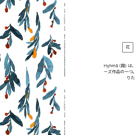
花
Hyhmä (霜) 
ーズ作品の一つ
りた