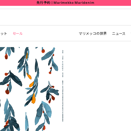
先行予約 | Marimekko Maridenim
レット
セール
マリメッコの世界
ニュース