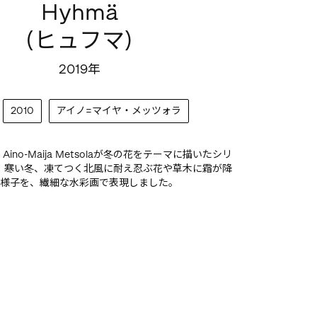
Hyhmä
(ヒュフマ)
2019年
2010
アイノ=マイヤ・メッツォラ
は、Aino-Maija Metsolaが冬の花をテーマに描いたシリ
。寒い冬、凍てつく北風に耐え忍ぶ花や草木に霜が降
様子を、繊細な水彩画で表現しました。