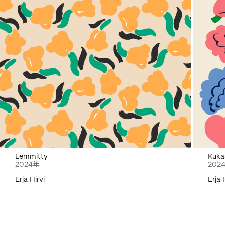
Lemmitty
Kuka
2024年
202
Erja Hirvi
Erja 