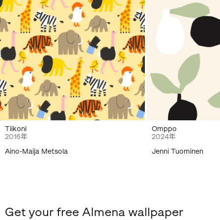
Tiikoni
Omppo
2016年
2024年
Aino-Maija Metsola
Jenni Tuominen
Get your free Almena wallpaper