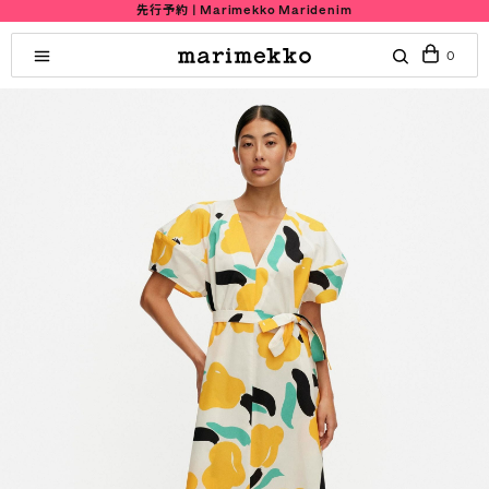
先行予約 | Marimekko Maridenim
0