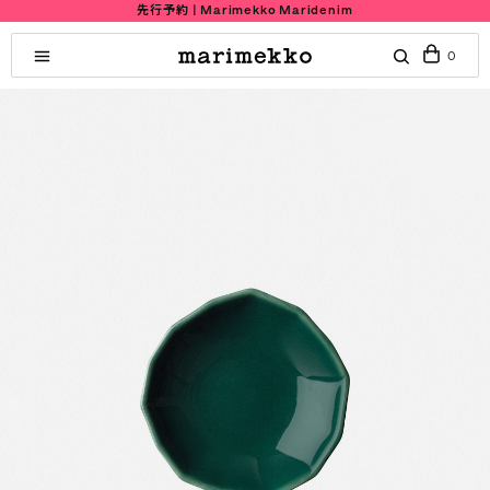
先行予約 | Marimekko Maridenim
0