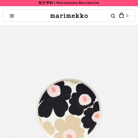
先行予約 | Marimekko Maridenim
0