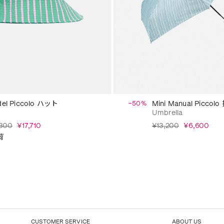
el Piccolo ハット
−50%
Mini Manual Picc
Umbrella
300
¥17,710
¥13,200
¥6,600
荷
CUSTOMER SERVICE
ABOUT US