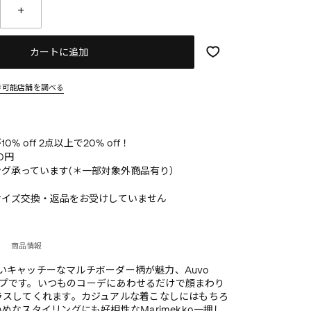
カートに追加
き可能店舗を調べる
% off 2点以上で20% off！
0円
グ承っています(＊一部対象外商品有り）
サイズ交換・返品をお受けしていません
商品情報
らしいキャッチーなマルチボーダー柄が魅力、Auvo
キャップです。いつものコーデにあわせるだけで顔まわり
ラスしてくれます。カジュアルな着こなしにはもちろ
めなスタイリングにも好相性なMarimekko一押し