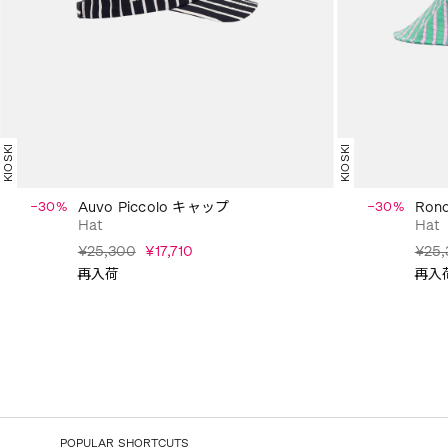
KIOSKI
KIOSKI
−30%
Auvo Piccolo キャップ
−30%
Rond
Hat
Hat
¥25,300
¥17,710
¥25,
再入荷
再入
POPULAR SHORTCUTS