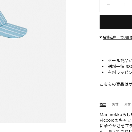
店舗在庫・取り置
セール商品が10
送料一律 33
有料ラッピン
こちらの商品は
概要
実寸
素材
Marimekko
Piccoloの
に華やかさをプ
ん、あえてきれい