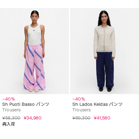
−40%
−40%
Sh Puoti Basso パンツ
Sh Lados Keidas パンツ
Trousers
Trousers
¥58,300
¥34,980
¥69,300
¥41,580
再入荷