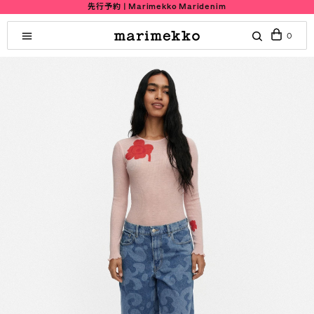
先行予約 | Marimekko Maridenim
0