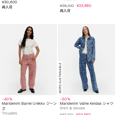
¥50,600
¥56,100
¥33,660
再入荷
再入荷
MORE SUSTAINABLE
−40%
−50%
Maridenim Barrel Unikko ジーン
Maridenim Vaihe Keidas シャツ
Shirt & blouse
ズ
Trousers
¥67,100
¥33,550