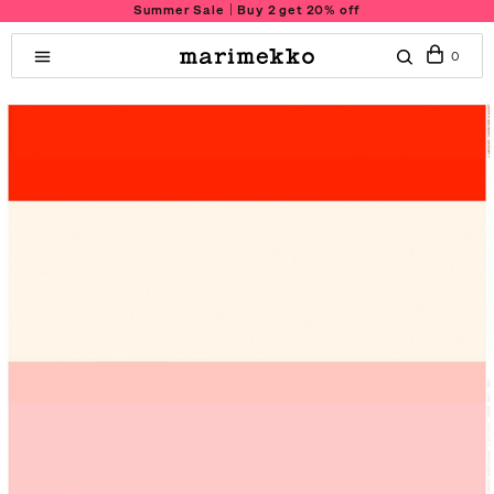
Summer Sale｜Buy 2 get 20% off
0