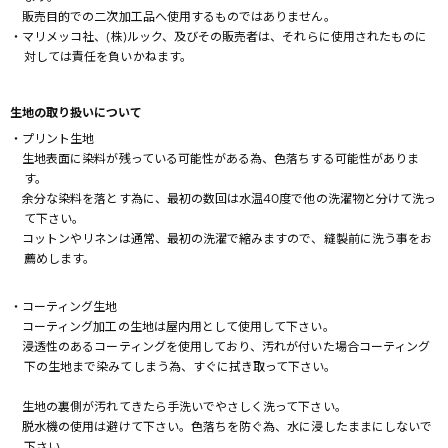
販売目的での二次加工品へ使用するものではありません。
・マリメッコ社、(株)ルック、及びその販売者は、それらに使用されたものに
対しては責任を負いかねます。
生地の取り扱いについて
・プリント生地
生地表面に染料が残っている可能性がある為、色落ちする可能性がありま
す。
余分な染料を落とす為に、最初の数回は水温40度で他の洗濯物と分けて洗っ
て下さい。
コットンやリネンは通常、最初の洗濯で縮みますので、縫製前に洗う事をお
薦めします。
・コーティング生地
コーティング加工の生地は屋内用として使用して下さい。
浸透性のあるコーティングを使用しており、汚れが付いた場合コーティング
下の生地まで染みてしまう為、すぐに拭き取って下さい。
生地の裏側が汚れてきたら手洗いでやさしく洗って下さい。
脱水機の使用は避けて下さい。色落ちを防ぐ為、水に浸したままにしないで
下さい。