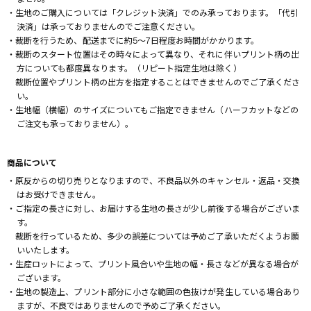
・生地のご購入については「クレジット決済」でのみ承っております。「代引
決済」は承っておりませんのでご注意ください。
・裁断を行うため、配送までに約5～7日程度お時間がかかります。
・裁断のスタート位置はその時々によって異なり、それに伴いプリント柄の出
方についても都度異なります。（リピート指定生地は除く）
裁断位置やプリント柄の出方を指定することはできませんのでご了承くださ
い。
・生地幅（横幅）のサイズについてもご指定できません（ハーフカットなどの
ご注文も承っておりません）。
商品について
・原反からの切り売りとなりますので、不良品以外のキャンセル・返品・交換
はお受けできません。
・ご指定の長さに対し、お届けする生地の長さが少し前後する場合がございま
す。
裁断を行っているため、多少の誤差については予めご了承いただくようお願
いいたします。
・生産ロットによって、プリント風合いや生地の幅・長さなどが異なる場合が
ございます。
・生地の製造上、プリント部分に小さな範囲の色抜けが発生している場合あり
ますが、不良ではありませんので予めご了承ください。