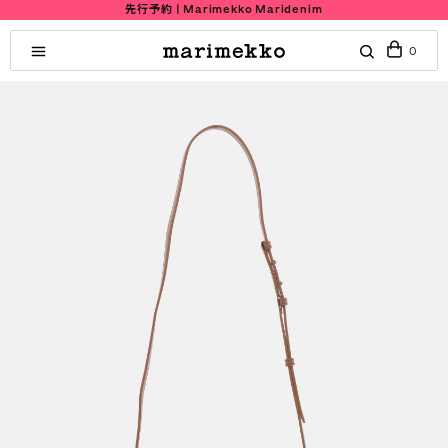
先行予約 | Marimekko Maridenim
0