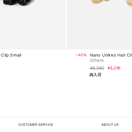
 Clip Small
−40%
Nano Unikko Hair 
Others
¥8,360
¥5,016
再入荷
CUSTOMER SERVICE
ABOUT US