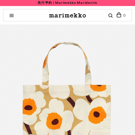
先行予約 | Marimekko Maridenim
0