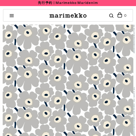
先行予約 | Marimekko Maridenim
0