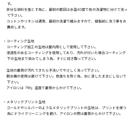
す。
余分な染料を落とす為に、最初の数回は水温40度で他の洗濯物と分けて洗っ
て下さい。
コットンやリネンは通常、最初の洗濯で縮みますので、縫製前に洗う事をお
薦めします。
・コーティング生地
コーティング加工の生地は屋内用として使用して下さい。
浸透性のあるコーティングを使用しており、汚れが付いた場合コーティング
下の生地まで染みてしまう為、すぐに拭き取って下さい。
生地の裏側が汚れてきたら手洗いでやさしく洗って下さい。
脱水機の使用は避けて下さい。色落ちを防ぐ為、水に浸したままにしないで
下さい。
アイロンは『中』温度で裏側からかけて下さい。
・メタリックプリント生地
ゴールドやシルバーのようなメタリックプリントの生地は、プリントを保つ
為にドライクリーニングを避け、アイロンの際は裏側からかけて下さい。